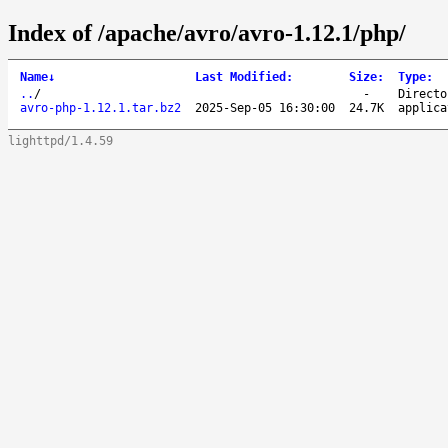
Index of /apache/avro/avro-1.12.1/php/
Name
↓
Last Modified
:
Size
:
Type
:
..
/
-
Directo
avro-php-1.12.1.tar.bz2
2025-Sep-05 16:30:00
24.7K
applica
lighttpd/1.4.59