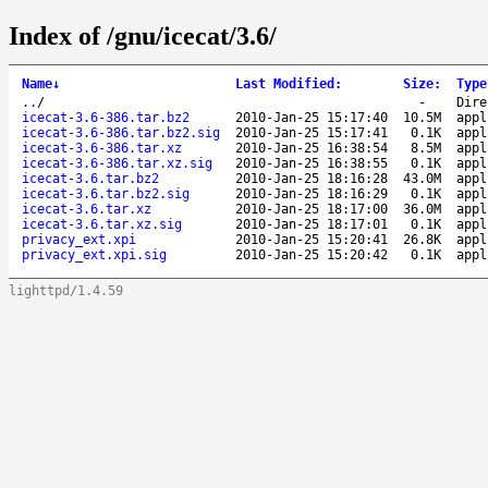
Index of /gnu/icecat/3.6/
Name
↓
Last Modified
:
Size
:
Type
..
/
-
Dire
icecat-3.6-386.tar.bz2
2010-Jan-25 15:17:40
10.5M
appl
icecat-3.6-386.tar.bz2.sig
2010-Jan-25 15:17:41
0.1K
appl
icecat-3.6-386.tar.xz
2010-Jan-25 16:38:54
8.5M
appl
icecat-3.6-386.tar.xz.sig
2010-Jan-25 16:38:55
0.1K
appl
icecat-3.6.tar.bz2
2010-Jan-25 18:16:28
43.0M
appl
icecat-3.6.tar.bz2.sig
2010-Jan-25 18:16:29
0.1K
appl
icecat-3.6.tar.xz
2010-Jan-25 18:17:00
36.0M
appl
icecat-3.6.tar.xz.sig
2010-Jan-25 18:17:01
0.1K
appl
privacy_ext.xpi
2010-Jan-25 15:20:41
26.8K
appl
privacy_ext.xpi.sig
2010-Jan-25 15:20:42
0.1K
appl
lighttpd/1.4.59