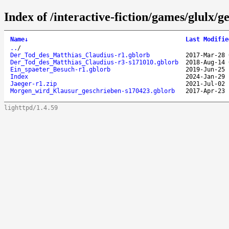
Index of /interactive-fiction/games/glulx/
Name
↓
Last Modifie
..
/
Der_Tod_des_Matthias_Claudius-r1.gblorb
2017-Mar-28 
Der_Tod_des_Matthias_Claudius-r3-s171010.gblorb
2018-Aug-14 
Ein_spaeter_Besuch-r1.gblorb
2019-Jun-25 
Index
2024-Jan-29 
Jaeger-r1.zip
2021-Jul-02 
Morgen_wird_Klausur_geschrieben-s170423.gblorb
2017-Apr-23 
lighttpd/1.4.59