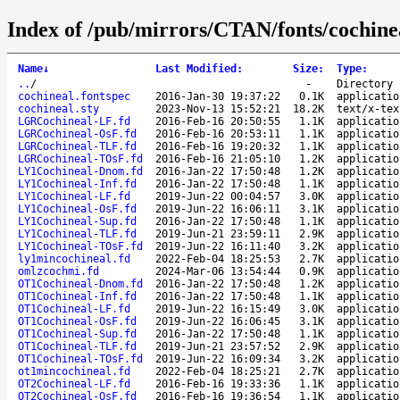
Index of /pub/mirrors/CTAN/fonts/cochinea
Name
↓
Last Modified
:
Size
:
Type
:
..
/
-
Directory
cochineal.fontspec
2016-Jan-30 19:37:22
0.1K
applicatio
cochineal.sty
2023-Nov-13 15:52:21
18.2K
text/x-tex
LGRCochineal-LF.fd
2016-Feb-16 20:50:55
1.1K
applicatio
LGRCochineal-OsF.fd
2016-Feb-16 20:53:11
1.1K
applicatio
LGRCochineal-TLF.fd
2016-Feb-16 19:20:32
1.1K
applicatio
LGRCochineal-TOsF.fd
2016-Feb-16 21:05:10
1.2K
applicatio
LY1Cochineal-Dnom.fd
2016-Jan-22 17:50:48
1.2K
applicatio
LY1Cochineal-Inf.fd
2016-Jan-22 17:50:48
1.1K
applicatio
LY1Cochineal-LF.fd
2019-Jun-22 00:04:57
3.0K
applicatio
LY1Cochineal-OsF.fd
2019-Jun-22 16:06:11
3.1K
applicatio
LY1Cochineal-Sup.fd
2016-Jan-22 17:50:48
1.1K
applicatio
LY1Cochineal-TLF.fd
2019-Jun-21 23:59:11
2.9K
applicatio
LY1Cochineal-TOsF.fd
2019-Jun-22 16:11:40
3.2K
applicatio
ly1mincochineal.fd
2022-Feb-04 18:25:53
2.7K
applicatio
omlzcochmi.fd
2024-Mar-06 13:54:44
0.9K
applicatio
OT1Cochineal-Dnom.fd
2016-Jan-22 17:50:48
1.2K
applicatio
OT1Cochineal-Inf.fd
2016-Jan-22 17:50:48
1.1K
applicatio
OT1Cochineal-LF.fd
2019-Jun-22 16:15:49
3.0K
applicatio
OT1Cochineal-OsF.fd
2019-Jun-22 16:06:45
3.1K
applicatio
OT1Cochineal-Sup.fd
2016-Jan-22 17:50:48
1.1K
applicatio
OT1Cochineal-TLF.fd
2019-Jun-21 23:57:52
2.9K
applicatio
OT1Cochineal-TOsF.fd
2019-Jun-22 16:09:34
3.2K
applicatio
ot1mincochineal.fd
2022-Feb-04 18:25:21
2.7K
applicatio
OT2Cochineal-LF.fd
2016-Feb-16 19:33:36
1.1K
applicatio
OT2Cochineal-OsF.fd
2016-Feb-16 19:36:54
1.1K
applicatio