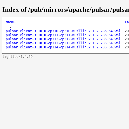
Index of /pub/mirrors/apache/pulsar/pulsa
Name
↓
La
..
/
pulsar_client-3.10.0-cp310-cp310-musllinux_1_2_x86_64.whl
20
pulsar_client-3.10.0-cp311-cp311-musllinux_1_2_x86_64.whl
20
pulsar_client-3.10.0-cp312-cp312-musllinux_1_2_x86_64.whl
20
pulsar_client-3.10.0-cp313-cp313-musllinux_1_2_x86_64.whl
20
pulsar_client-3.10.0-cp314-cp314-musllinux_1_2_x86_64.whl
20
lighttpd/1.4.59