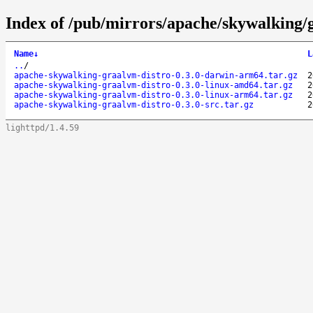
Index of /pub/mirrors/apache/skywalking/g
Name
↓
L
..
/
apache-skywalking-graalvm-distro-0.3.0-darwin-arm64.tar.gz
2
apache-skywalking-graalvm-distro-0.3.0-linux-amd64.tar.gz
2
apache-skywalking-graalvm-distro-0.3.0-linux-arm64.tar.gz
2
apache-skywalking-graalvm-distro-0.3.0-src.tar.gz
2
lighttpd/1.4.59