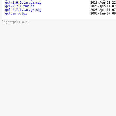
gcl-2.6.9.tar.gz.sig
2013-Aug-23 22
gcl-2.7.1.tar.gz
2025-Apr-11 07
gcl-2.7.1.tar.gz.sig
2025-Apr-11 07
gcl.info.tgz
2002-Jan-07 09
lighttpd/1.4.59