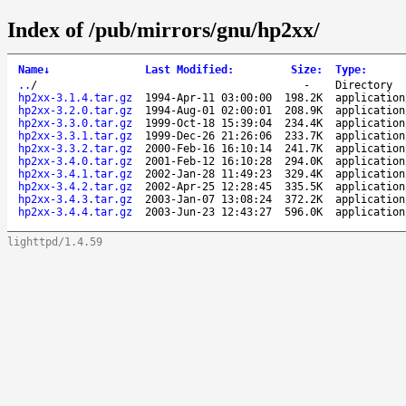
Index of /pub/mirrors/gnu/hp2xx/
Name
↓
Last Modified
:
Size
:
Type
:
..
/
-
Directory
hp2xx-3.1.4.tar.gz
1994-Apr-11 03:00:00
198.2K
application
hp2xx-3.2.0.tar.gz
1994-Aug-01 02:00:01
208.9K
application
hp2xx-3.3.0.tar.gz
1999-Oct-18 15:39:04
234.4K
application
hp2xx-3.3.1.tar.gz
1999-Dec-26 21:26:06
233.7K
application
hp2xx-3.3.2.tar.gz
2000-Feb-16 16:10:14
241.7K
application
hp2xx-3.4.0.tar.gz
2001-Feb-12 16:10:28
294.0K
application
hp2xx-3.4.1.tar.gz
2002-Jan-28 11:49:23
329.4K
application
hp2xx-3.4.2.tar.gz
2002-Apr-25 12:28:45
335.5K
application
hp2xx-3.4.3.tar.gz
2003-Jan-07 13:08:24
372.2K
application
hp2xx-3.4.4.tar.gz
2003-Jun-23 12:43:27
596.0K
application
lighttpd/1.4.59