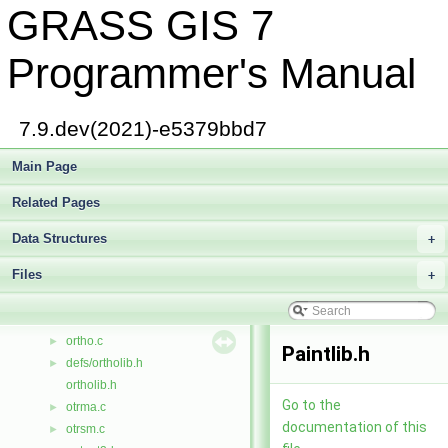
GRASS GIS 7
gis/open.c
►
raster/open.c
►
raster3d/open.c
►
Programmer's Manual
segment/open.c
►
vector/Vlib/open.c
►
open2.c
►
7.9.dev(2021)-e5379bbd7
open_insert.c
►
open_misc.c
Main Page
►
open_nat.c
►
Related Pages
open_ogr.c
►
open_pg.c
►
Data Structures
+
open_select.c
►
Files
open_update.c
+
►
opendb.c
►
option.c
►
ortho.c
►
Paintlib.h
defs/ortholib.h
►
ortholib.h
Go to the
otrma.c
►
documentation of this
otrsm.c
►