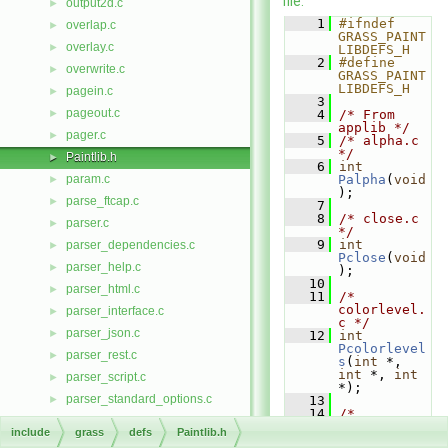
file.
output2d.c
►
    1
#ifndef 
overlap.c
►
GRASS_PAINT
overlay.c
►
LIBDEFS_H
    2
#define 
overwrite.c
►
GRASS_PAINT
LIBDEFS_H
pagein.c
►
    3
pageout.c
►
    4
/* From 
applib */
pager.c
►
    5
/* alpha.c 
*/
Paintlib.h
►
    6
int
param.c
Palpha
(
void
►
);
parse_ftcap.c
►
    7
    8
/* close.c 
parser.c
►
*/
    9
int
parser_dependencies.c
►
Pclose
(
void
parser_help.c
►
);
   10
parser_html.c
►
   11
/* 
colorlevel.
parser_interface.c
►
c */
parser_json.c
►
   12
int
Pcolorlevel
parser_rest.c
►
s
(
int
 *, 
int
 *, 
int
parser_script.c
►
*);
parser_standard_options.c
►
   13
   14
/* 
parser_wps.c
►
colormult.c 
include
grass
defs
Paintlib.h
*/
driver/path.c
►