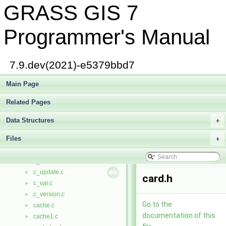
GRASS GIS 7
c_percentile.c
►
c_point.c
►
c_priv.c
►
Programmer's Manual
c_range.c
►
c_reassign.c
►
c_reclass.c
►
7.9.dev(2021)-e5379bbd7
c_reg.c
►
c_rows.c
Main Page
►
c_sep.c
►
Related Pages
c_sig.c
►
c_skew.c
►
Data Structures
+
c_stddev.c
►
Files
c_sum.c
+
►
c_sum2.c
►
c_thresh.c
►
c_update.c
►
card.h
c_var.c
►
c_version.c
►
Go to the
cache.c
►
documentation of this
cache1.c
►