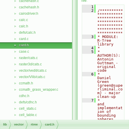
file.
cachehash.c
►
    1
cachehash.h
►
    2
/**********
cairodriver.h
►
***********
***********
calc.c
►
***********
***********
calc.h
►
***********
defs/calc.h
►
***********
    3
* MODULE:       
card.c
►
R-Tree 
library 
card.h
►
    4
*            
case.c
    5
* 
►
AUTHOR(S):    
raster/cats.c
►
Antonin 
Guttman - 
raster3d/cats.c
►
original 
code
vector/vedit/cats.c
►
    6
*               
vector/Vlib/cats.c
►
Daniel 
Green 
ccmath.h
►
(green@supe
rliminal.co
ccmath_grass_wrapper.c
►
m) - major 
cdhc.h
clean-up
    7
*                               
defs/cdhc.h
►
and 
implementat
cell_stats.c
►
ion of 
cell_table.c
►
bounding 
spheres
cell_title.c
►
    8
*               
lib
vector
rtree
card.h
Markus Metz 
cellstats_eq.c
►