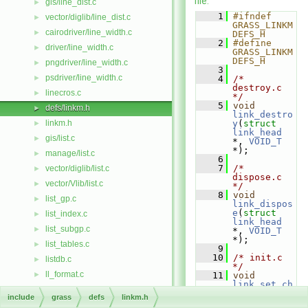
file.
gis/line_dist.c
►
    1
#ifndef 
vector/diglib/line_dist.c
►
GRASS_LINKM
cairodriver/line_width.c
►
DEFS_H
    2
#define 
driver/line_width.c
►
GRASS_LINKM
DEFS_H
pngdriver/line_width.c
►
    3
psdriver/line_width.c
►
    4
/* 
destroy.c 
linecros.c
►
*/
    5
void
defs/linkm.h
►
link_destro
linkm.h
y
(
struct
►
link_head
gis/list.c
►
*, 
VOID_T
*);
manage/list.c
►
    6
    7
/* 
vector/diglib/list.c
►
dispose.c 
vector/Vlib/list.c
►
*/
    8
void
list_gp.c
►
link_dispos
e
(
struct
list_index.c
►
link_head
list_subgp.c
►
*, 
VOID_T
*);
list_tables.c
►
    9
   10
/* init.c 
listdb.c
►
*/
ll_format.c
►
   11
void
link_set_ch
ll_scan.c
►
unk_size
(
in
include
grass
defs
linkm.h
t
);
loc_info.c
►