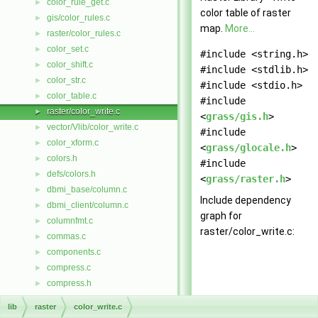
color_rule_get.c
►
color table of raster
gis/color_rules.c
►
map.
More...
raster/color_rules.c
►
color_set.c
►
#include <string.h>
color_shift.c
►
#include <stdlib.h>
color_str.c
►
#include <stdio.h>
color_table.c
►
#include
raster/color_write.c
►
<
grass/gis.h
>
vector/Vlib/color_write.c
►
#include
color_xform.c
►
<
grass/glocale.h
>
colors.h
►
#include
defs/colors.h
►
<
grass/raster.h
>
dbmi_base/column.c
►
Include dependency
dbmi_client/column.c
►
graph for
columnfmt.c
►
raster/color_write.c:
commas.c
►
components.c
►
compress.c
►
compress.h
►
config.h
►
lib
raster
color_write.c
db/dbmi_base/connect.c
►