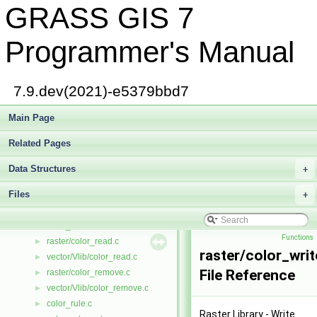
GRASS GIS 7
pngdriver/color.c
►
psdriver/color.c
►
raster3d/color.c
►
Programmer's Manual
color_compat.c
►
color_free.c
►
color_get.c
►
7.9.dev(2021)-e5379bbd7
color_hist.c
►
color_init.c
Main Page
►
color_insrt.c
►
Related Pages
color_invrt.c
►
color_look.c
►
Data Structures
+
color_org.c
►
Files
color_out.c
+
►
color_rand.c
►
color_range.c
►
Functions
raster/color_read.c
►
raster/color_writ
vector/Vlib/color_read.c
►
File Reference
raster/color_remove.c
►
vector/Vlib/color_remove.c
►
color_rule.c
►
Raster Library - Write