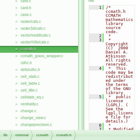
file.
card.c
►
    1
/*  
card.h
►
ccmath.h    
case.c
►
CCMATH 
mathematics 
raster/cats.c
►
library 
source 
raster3d/cats.c
►
code.
vector/vedit/cats.c
►
    2
 *
    3
 *  
vector/Vlib/cats.c
►
Copyright 
(C)  2000   
ccmath.h
►
Daniel A. 
ccmath_grass_wrapper.c
Atkinson    
►
All rights 
cdhc.h
reserved.
    4
 *  This 
defs/cdhc.h
►
code may be 
redistribut
cell_stats.c
►
ed under 
cell_table.c
►
the terms 
of the GNU 
cell_title.c
►
library
    5
 *  public 
cellstats_eq.c
►
license 
centrality.c
►
(LGPL). ( 
See the 
change.c
►
lgpl.licens
e file for 
change_view.c
►
details.)
changeprecision.c
►
    6
 *
    7
 * Modified 
changetype.c
►
by Soeren 
lib
external
ccmath
ccmath.h
gebbert 
check.c
►