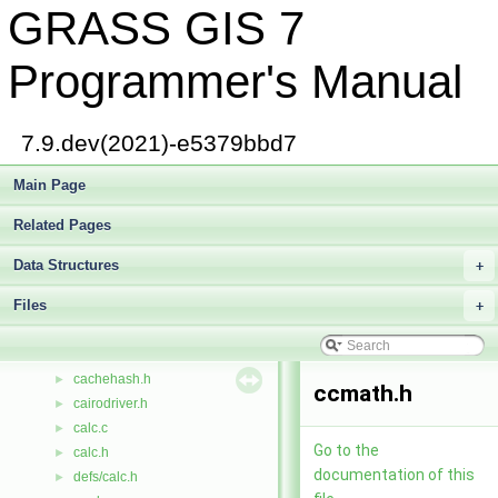
GRASS GIS 7
c_reg.c
►
c_rows.c
►
c_sep.c
►
Programmer's Manual
c_sig.c
►
c_skew.c
►
c_stddev.c
►
7.9.dev(2021)-e5379bbd7
c_sum.c
►
c_sum2.c
Main Page
►
c_thresh.c
►
Related Pages
c_update.c
►
c_var.c
►
Data Structures
+
c_version.c
►
Files
cache.c
+
►
cache1.c
►
cachehash.c
►
cachehash.h
►
ccmath.h
cairodriver.h
►
calc.c
►
Go to the
calc.h
►
documentation of this
defs/calc.h
►