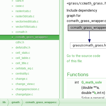
card.h
►
<grass/ccmath_grass.
case.c
►
Include dependency
raster/cats.c
►
graph for
raster3d/cats.c
►
ccmath_grass_wrapper.c
vector/vedit/cats.c
►
vector/Vlib/cats.c
►
ccmath.h
►
ccmath_grass_wrapper.c
►
cdhc.h
defs/cdhc.h
►
cell_stats.c
►
Go to the source code
cell_table.c
►
of this file.
cell_title.c
►
cellstats_eq.c
►
Functions
centrality.c
►
change.c
►
int
G_math_solv
change_view.c
►
(double **a,
changeprecision.c
►
double *
b
, int n)
changetype.c
►
Solve a general
check.c
►
lib
gmath
ccmath_grass_wrapper.c
linear system
chisqe.c
►