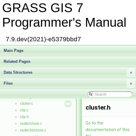
GRASS GIS 7
change_view.c
►
changeprecision.c
►
changetype.c
►
Programmer's Manual
check.c
►
chisqe.c
►
chisqn.c
►
7.9.dev(2021)-e5379bbd7
chouse.c
►
chousv.c
Main Page
►
chtype.c
►
Related Pages
diglib/cindex.c
►
Vlib/cindex.c
►
Data Structures
+
cindex_rw.c
►
Files
class.c
+
►
clean_nodes.c
►
clean_temp.c
►
clicker.c
►
cluster.h
clip.c
►
clip.h
►
Go to the
raster/close.c
►
documentation of this
raster3d/close.c
►