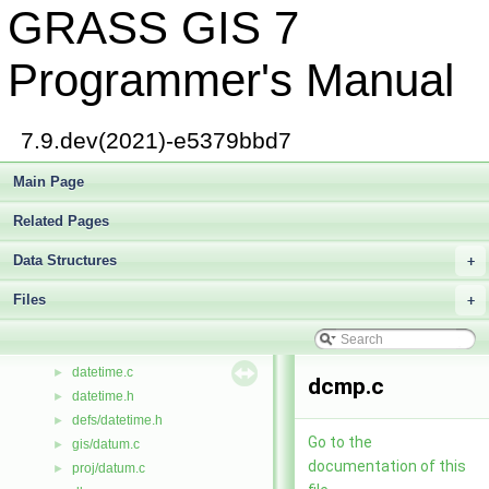
GRASS GIS 7
d_mkdir.c
►
d_opendb.c
►
d_openinsert.c
►
Programmer's Manual
d_openselect.c
►
d_openupdate.c
►
d_priv.c
►
7.9.dev(2021)-e5379bbd7
d_rows.c
►
d_update.c
Main Page
►
d_version.c
►
Related Pages
dagstndn.c
►
dalloc.c
►
Data Structures
+
dangles.c
►
Files
dataquad.c
+
►
dataquad.h
►
date.c
►
datetime.c
►
dcmp.c
datetime.h
►
defs/datetime.h
►
Go to the
gis/datum.c
►
documentation of this
proj/datum.c
►