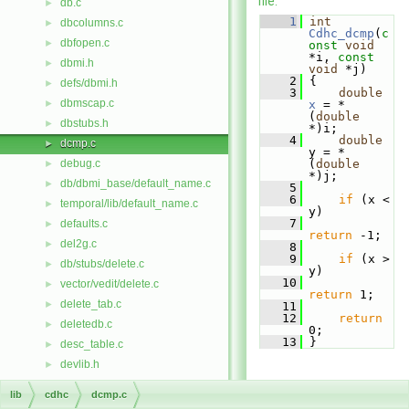
file.
db.c
►
    1
int
dbcolumns.c
►
Cdhc_dcmp
(
c
dbfopen.c
►
onst
void
*i, 
const
dbmi.h
►
void
 *j)
    2
 {
defs/dbmi.h
►
    3
double
dbmscap.c
►
x
 = *
(
double
dbstubs.h
►
*)i;
    4
double
dcmp.c
►
y = *
debug.c
(
double
►
*)j;
db/dbmi_base/default_name.c
►
    5
    6
if
 (x < 
temporal/lib/default_name.c
►
y)
    7
defaults.c
►
return
 -1;
del2g.c
►
    8
    9
if
 (x > 
db/stubs/delete.c
►
y)
   10
vector/vedit/delete.c
►
return
 1;
delete_tab.c
►
   11
   12
return
deletedb.c
►
0;
   13
 }
desc_table.c
►
devlib.h
►
dgl.h
lib
cdhc
dcmp.c
dgraph.c
►