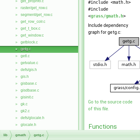
get_projinfo.c
►
#include <math.h>
raster/get_row.c
►
#include
segment/get_row.c
►
<
grass/gmath.h
>
get_row_colr.c
►
Include dependency
get_t_box.c
►
graph for getg.c:
get_window.c
►
getblock.c
►
getg.c
►
getl.c
►
getvalue.c
►
defs/gis.h
►
gis.h
►
gisbase.c
►
gisdbase.c
►
gisinit.c
►
Go to the source code
gk.c
►
of this file.
gk2.c
►
defs/glocale.h
►
glocale.h
►
Functions
defs/gmath.h
►
lib
gmath
getg.c
int
getg
(double w,
gmath.h
►