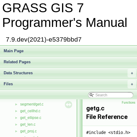
GRASS GIS 7
ftol.c
►
func2d.c
►
function.c
►
Programmer's Manual
G.h
►
gammavol.c
►
gauss.c
►
7.9.dev(2021)-e5379bbd7
gdal.c
►
geary.c
Main Page
►
geodesic.c
►
Related Pages
geodist.c
►
georef.c
►
Data Structures
+
georef_tps.c
►
Files
geos.c
+
►
geos_to_wktb.c
►
rowio/get.c
►
Functions
segment/get.c
►
getg.c
get_cellhd.c
►
File Reference
get_ellipse.c
►
get_len.c
►
get_proj.c
►
#include <stdio.h>