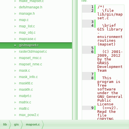
file.
make_mapset.c
►
    1
/*!
defs/manage.h
►
    2
  \file 
manage.h
►
lib/gis/map
set.c
map.c
►
    3
    4
  \brief 
map_list.c
►
GIS library 
map_obj.c
►
- 
environment 
mapcase.c
►
routines 
(mapset)
gis/mapset.c
►
    5
raster3d/mapset.c
    6
  (C) 2001-
►
2009, 2012 
mapset_msc.c
►
by the 
GRASS 
mapset_nme.c
►
Development 
Team
mask.c
►
    7
mask_info.c
►
    8
  This 
program is 
maskfd.c
►
free 
software 
maskfn.c
►
under the 
matprt.c
►
GNU General 
Public 
matrix.c
►
License
    9
  (>=v2).  
mattr.c
►
Read the 
max_pow2.c
►
file 
COPYING 
mc33_table.h
►
that comes 
lib
gis
mapset.c
with GRASS 
mcopy.c
►