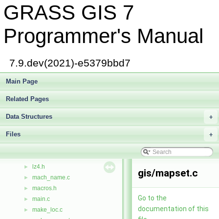
GRASS GIS 7
listdb.c
►
ll_format.c
►
ll_scan.c
►
Programmer's Manual
loc_info.c
►
local.c
►
locale.c
►
7.9.dev(2021)-e5379bbd7
location.c
►
lock.c
Main Page
►
login.c
►
Related Pages
long.c
►
lrand48.c
►
Data Structures
+
ls.c
►
Files
ls_filter.c
+
►
lu.c
►
lz4.c
►
lz4.h
►
gis/mapset.c
mach_name.c
►
macros.h
►
Go to the
main.c
►
documentation of this
make_loc.c
►