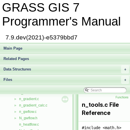
GRASS GIS 7
raster3d/misc.c
►
mkstemp.c
►
mm.cpp
►
Programmer's Manual
mm.h
►
mm_utils.cpp
►
mm_utils.h
►
7.9.dev(2021)-e5379bbd7
mmul.c
►
driver/move.c
Main Page
►
vector/vedit/move.c
►
Related Pages
mult.c
►
myname.c
►
Data Structures
+
n_arrays.c
►
Files
n_arrays_calc.c
+
►
n_arrays_io.c
►
n_geom.c
►
Functions
n_gradient.c
►
n_tools.c File
n_gradient_calc.c
►
Reference
n_gwflow.c
►
N_gwflow.h
►
n_heatflow.c
#include <math.h>