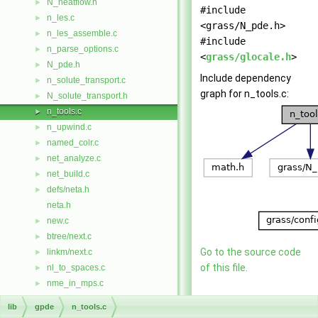
N_heatflow.h
►
#include
n_les.c
►
<grass/N_pde.h>
n_les_assemble.c
►
#include
n_parse_options.c
►
<
grass/glocale.h
>
N_pde.h
►
Include dependency
n_solute_transport.c
►
graph for n_tools.c:
N_solute_transport.h
►
n_tools.c
►
n_upwind.c
►
named_colr.c
►
net_analyze.c
►
net_build.c
►
defs/neta.h
►
neta.h
new.c
►
btree/next.c
►
Go to the source code
linkm/next.c
►
of this file.
nl_to_spaces.c
►
nme_in_mps.c
►
node.c
►
Functions
lib
gpde
n_tools.c
nodemgmt-template.c
►