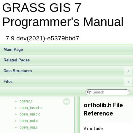
GRASS GIS 7
normp.c
►
null.c
►
null_val.c
►
Programmer's Manual
nviz.c
►
defs/nviz.h
►
nviz.h
►
7.9.dev(2021)-e5379bbd7
defs/ogsf.h
►
ogsf.h
Main Page
►
omnibus.c
►
Related Pages
oom.c
►
gis/open.c
►
Data Structures
+
raster/open.c
►
Files
raster3d/open.c
+
►
segment/open.c
►
vector/Vlib/open.c
►
open2.c
►
ortholib.h File
open_insert.c
►
Reference
open_misc.c
►
open_nat.c
►
open_ogr.c
►
#include