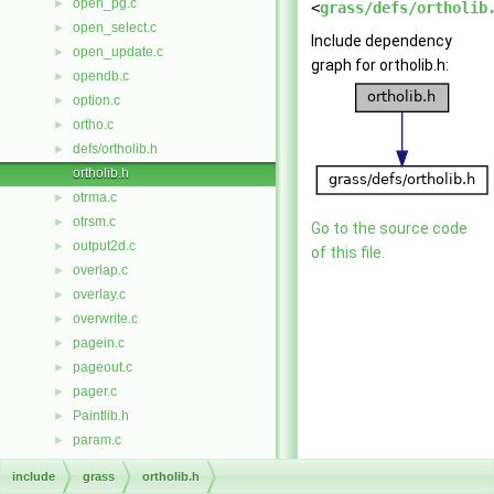
open_pg.c
►
<
grass/defs/ortholib
open_select.c
►
Include dependency
open_update.c
►
graph for ortholib.h:
opendb.c
►
option.c
►
ortho.c
►
defs/ortholib.h
►
ortholib.h
otrma.c
►
otrsm.c
►
Go to the source code
output2d.c
►
of this file.
overlap.c
►
overlay.c
►
overwrite.c
►
pagein.c
►
pageout.c
►
pager.c
►
Paintlib.h
►
param.c
►
parse_ftcap.c
►
include
grass
ortholib.h
parser.c
►