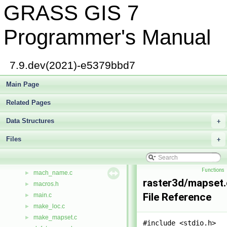
GRASS GIS 7
ll_format.c
►
ll_scan.c
►
loc_info.c
►
Programmer's Manual
local.c
►
locale.c
►
location.c
►
7.9.dev(2021)-e5379bbd7
lock.c
►
login.c
Main Page
►
long.c
►
Related Pages
lrand48.c
►
ls.c
►
Data Structures
+
ls_filter.c
►
Files
lu.c
+
►
lz4.c
►
lz4.h
►
Functions
mach_name.c
►
raster3d/mapset.
macros.h
►
File Reference
main.c
►
make_loc.c
►
make_mapset.c
►
#include <stdio.h>