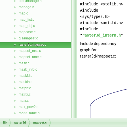
defs/manage.h
►
#include <stdlib.h>
manage.h
►
#include
map.c
►
<sys/types.h>
map_list.c
►
#include <unistd.h>
map_obj.c
►
#include
mapcase.c
►
"
raster3d_intern.h
"
gis/mapset.c
►
Include dependency
raster3d/mapset.c
►
graph for
mapset_msc.c
►
raster3d/mapset.c:
mapset_nme.c
►
mask.c
►
mask_info.c
►
maskfd.c
►
maskfn.c
►
matprt.c
►
matrix.c
►
mattr.c
►
max_pow2.c
►
mc33_table.h
►
mcopy.c
►
lib
raster3d
mapset.c
mem_stream.h
►