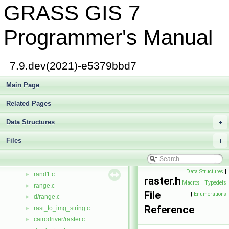
GRASS GIS 7
qrbdu1.c
►
qrbdv.c
►
qrecvc.c
►
Programmer's Manual
qreval.c
►
qrevec.c
►
qtree.c
►
7.9.dev(2021)-e5379bbd7
qtree.h
►
quant.c
Main Page
►
quant_io.c
►
Related Pages
quant_rw.c
►
queue.h
►
Data Structures
+
quicksort.h
►
Files
R.h
+
►
r_raster.c
►
radii.c
►
Data Structures
|
rand1.c
►
raster.h
Macros
|
Typedefs
range.c
►
File
|
Enumerations
d/range.c
►
Reference
rast_to_img_string.c
►
cairodriver/raster.c
►