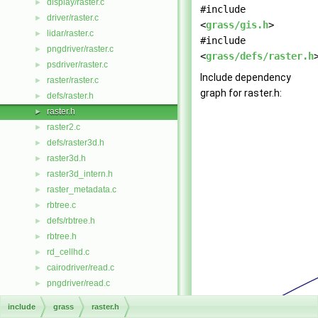
display/raster.c
►
#include
driver/raster.c
►
<
grass/gis.h
>
lidar/raster.c
►
#include
pngdriver/raster.c
►
<
grass/defs/raster.h
psdriver/raster.c
►
Include dependency
raster/raster.c
►
graph for raster.h:
defs/raster.h
►
raster.h
►
raster2.c
►
defs/raster3d.h
►
raster3d.h
►
raster3d_intern.h
►
raster_metadata.c
►
rbtree.c
►
defs/rbtree.h
►
rbtree.h
►
rd_cellhd.c
►
cairodriver/read.c
►
pngdriver/read.c
►
symbol/read.c
►
include
grass
raster.h
vector/Vlib/read.c
►