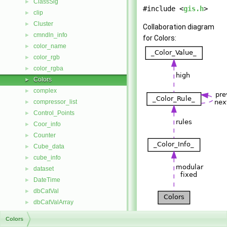
ClassSig
►
#include <
gis.h
>
clip
►
Cluster
►
Collaboration diagram
cmndln_info
►
for Colors:
color_name
►
color_rgb
►
color_rgba
►
Colors
►
complex
►
compressor_list
►
Control_Points
►
Coor_info
►
Counter
►
Cube_data
►
cube_info
►
dataset
►
DateTime
►
dbCatVal
►
dbCatValArray
►
dbCatValI
[
legend
]
►
Colors
DBFInfo
►