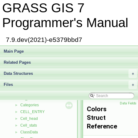
GRASS GIS 7
avl_node
►
avl_table
►
avl_traverser
►
Programmer's Manual
baseCmpType
BasicMinMaxHeap
►
BlockHeapElement
►
7.9.dev(2021)-e5379bbd7
BM
►
BMlink
Main Page
►
bound_box
►
Related Pages
boxlist
►
BTREE
►
Data Structures
+
BTREE_NODE
►
Files
cairo_state
+
►
Cat_index
►
cat_list
►
Data Fields
Categories
►
Colors
CELL_ENTRY
►
Struct
Cell_head
►
Reference
Cell_stats
►
ClassData
►