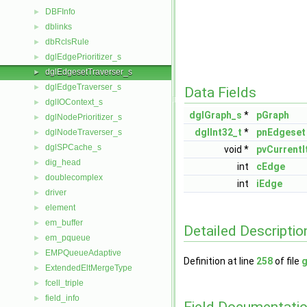
DBFInfo
►
dblinks
►
dbRclsRule
►
dglEdgePrioritizer_s
►
dglEdgesetTraverser_s
►
dglEdgeTraverser_s
►
Data Fields
dglIOContext_s
►
dglGraph_s
*
pGraph
dglNodePrioritizer_s
►
dglInt32_t
*
pnEdgeset
dglNodeTraverser_s
►
dglSPCache_s
►
void *
pvCurrent
dig_head
►
int
cEdge
doublecomplex
►
int
iEdge
driver
►
element
►
em_buffer
►
Detailed Descriptio
em_pqueue
►
EMPQueueAdaptive
►
Definition at line
258
of file
g
ExtendedEltMergeType
►
fcell_triple
►
field_info
►
Field Documentati