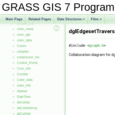
ClassData
►
GRASS GIS 7 Program
ClassSig
►
clip
►
Cluster
►
Main Page
Related Pages
Data Structures
Files
cmndln_info
+
+
►
color_name
►
dglEdgesetTravers
color_rgb
►
color_rgba
►
#include <
graph.h
>
Colors
►
complex
►
Collaboration diagram for 
compressor_list
►
Control_Points
►
Coor_info
►
Counter
►
Cube_data
►
cube_info
►
dataset
►
DateTime
►
dbCatVal
►
dbCatValArray
►
dbCatValI
►