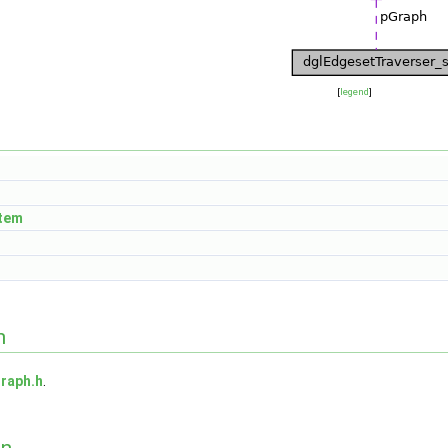
[
legend
]
Item
n
raph.h
.
on