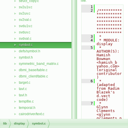
file.
struct_copy.c
►
    1
sv2u1v.c
►
    2
/**********
sv2uv.c
►
***********
***********
sv2val.c
►
***********
***********
svdu1v.c
►
***********
svduv.c
►
***********
    3
 *
svdval.c
►
    4
 * MODULE:       
display
symbol.c
►
    5
 * 
defs/symbol.h
AUTHOR(S):    
►
Hamish 
symbol.h
►
Bowman 
<hamish_b 
symmetric_band_matrix.c
►
yahoo.com> 
(original 
dbmi_base/table.c
►
contributor
dbmi_client/table.c
►
)
    6
 *                      
target.c
►
(adapted 
from Radim 
tavl.c
►
Blazek's 
tavl.h
►
d.vect 
code)
tempfile.c
►
    7
 *               
Glynn 
temporal.h
►
Clements 
cairodriver/text.c
►
<glynn 
gclements.p
driver/text.c
►
lus.com>
lib
display
symbol.c
    8
 * PURPOSE:      
htmldriver/text.c
►