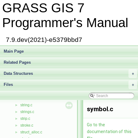
GRASS GIS 7
spindex.c
►
spindex_rw.c
►
split.c
►
Programmer's Manual
split.h
►
sql.c
►
sqlCtype.c
►
7.9.dev(2021)-e5379bbd7
defs/sqlp.h
►
sqlp.h
Main Page
►
sqlp.tab.c
►
Related Pages
sqlp.tab.h
►
sqlp.yy.c
►
Data Structures
+
sqltype.c
►
Files
start.c
+
►
defs/stats.h
►
stats.h
string.c
►
symbol.c
strings.c
►
strip.c
►
Go to the
stroke.c
►
documentation of this
struct_alloc.c
►