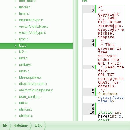
file.
trim_dec.c
►
    1
/*
trncm.c
►
    2
 * 
trnm.c
►
Copyright 
(C) 1995.  
datetime/type.c
►
Bill Brown 
<brown@gis.
vector/diglib/type.c
►
uiuc.edu> & 
vector/Vlib/type.c
►
Michael 
Shapiro
type.h
►
    3
 *
    4
 * This 
tz1.c
►
program is 
tz2.c
free 
►
software 
unfl.c
►
under the 
GPL (>=v2)
unitary.c
►
    5
 * Read the 
file 
units.c
►
GPL.TXT 
btree/update.c
►
coming with 
GRASS for 
db/stubs/update.c
►
details.
    6
 */
vector/diglib/update.c
►
    7
#include 
user_config.c
►
<
grass/date
time.h
>
utils.c
►
    8
    9
utrncm.c
►
   10
static
int
utrnhm.c
►
have(
int
x
, 
const
v1-defs.h
►
DateTime
 * 
lib
datetime
tz1.c
dt)
v2-defs.h
►