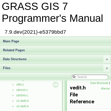
GRASS GIS 7
trncm.c
►
trnm.c
►
datetime/type.c
►
Programmer's Manual
vector/diglib/type.c
►
vector/Vlib/type.c
►
type.h
►
7.9.dev(2021)-e5379bbd7
tz1.c
►
tz2.c
Main Page
►
unfl.c
►
Related Pages
unitary.c
►
units.c
►
Data Structures
+
btree/update.c
►
Files
db/stubs/update.c
+
►
vector/diglib/update.c
►
user_config.c
►
Data Structures
|
utils.c
►
vedit.h
Macros
utrncm.c
►
File
utrnhm.c
►
Reference
v1-defs.h
►
v2-defs.h
►