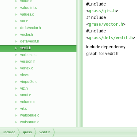
value.c
►
#include
valuefmt.c
►
<
grass/gis.h
>
values.c
►
#include
var.c
►
<
grass/vector.h
>
defs/vector.h
►
#include
vector.h
►
<
grass/defs/vedit.h
>
defs/vedit.h
►
Include dependency
vedit.h
►
graph for vedit.h:
verbose.c
►
version.h
►
vertex.c
►
view.c
►
vinput2d.c
►
viz.h
►
vmul.c
►
volume.c
►
vrt.c
►
watsonue.c
►
watsonun.c
►
weisberg.c
►
include
grass
vedit.h
db/dbmi_base/whoami.c
►