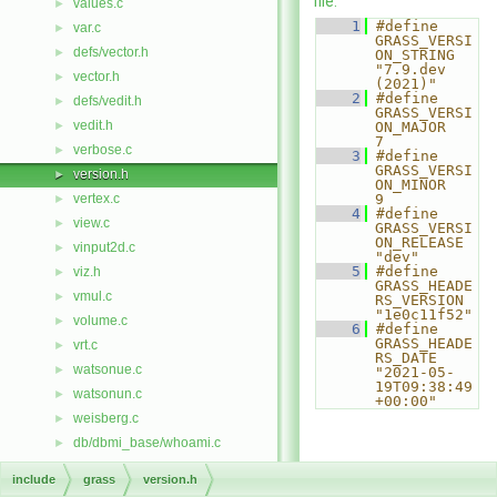
file.
values.c
►
    1
#define 
var.c
►
GRASS_VERSI
defs/vector.h
►
ON_STRING   
"7.9.dev 
vector.h
►
(2021)"
    2
#define 
defs/vedit.h
►
GRASS_VERSI
vedit.h
►
ON_MAJOR    
7
verbose.c
►
    3
#define 
GRASS_VERSI
version.h
►
ON_MINOR    
vertex.c
9
►
    4
#define 
view.c
►
GRASS_VERSI
ON_RELEASE  
vinput2d.c
►
"dev"
    5
#define 
viz.h
►
GRASS_HEADE
vmul.c
►
RS_VERSION  
"1e0c11f52"
volume.c
►
    6
#define 
GRASS_HEADE
vrt.c
►
RS_DATE     
watsonue.c
►
"2021-05-
19T09:38:49
watsonun.c
►
+00:00"
weisberg.c
►
db/dbmi_base/whoami.c
►
gis/whoami.c
►
include
grass
version.h
win32_pipes.c