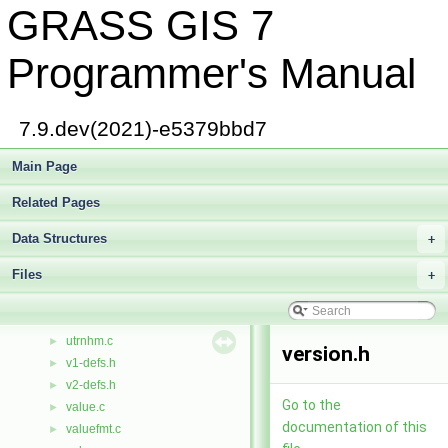
GRASS GIS 7
datetime/type.c
►
vector/diglib/type.c
►
vector/Vlib/type.c
►
Programmer's Manual
type.h
►
tz1.c
►
tz2.c
►
7.9.dev(2021)-e5379bbd7
unfl.c
►
unitary.c
Main Page
►
units.c
►
Related Pages
btree/update.c
►
db/stubs/update.c
►
Data Structures
+
vector/diglib/update.c
►
Files
user_config.c
+
►
utils.c
►
utrncm.c
►
utrnhm.c
►
version.h
v1-defs.h
►
v2-defs.h
►
Go to the
value.c
►
documentation of this
valuefmt.c
►