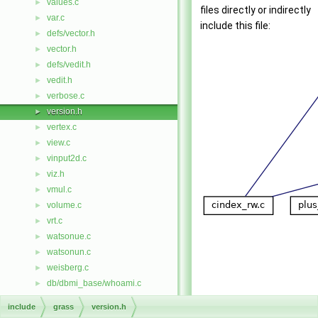
values.c
►
files directly or indirectly
var.c
►
include this file:
defs/vector.h
►
vector.h
►
defs/vedit.h
►
vedit.h
►
verbose.c
►
version.h
►
vertex.c
►
view.c
►
vinput2d.c
►
viz.h
►
vmul.c
►
volume.c
►
vrt.c
►
watsonue.c
►
watsonun.c
►
weisberg.c
►
db/dbmi_base/whoami.c
►
gis/whoami.c
►
include
grass
version.h
win32_pipes.c