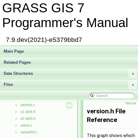
GRASS GIS 7
datetime/type.c
►
vector/diglib/type.c
►
vector/Vlib/type.c
►
Programmer's Manual
type.h
►
tz1.c
►
tz2.c
►
7.9.dev(2021)-e5379bbd7
unfl.c
►
unitary.c
Main Page
►
units.c
►
Related Pages
btree/update.c
►
db/stubs/update.c
►
Data Structures
+
vector/diglib/update.c
►
Files
user_config.c
+
►
utils.c
►
utrncm.c
►
Macros
utrnhm.c
►
version.h File
v1-defs.h
►
Reference
v2-defs.h
►
value.c
►
valuefmt.c
►
This graph shows which