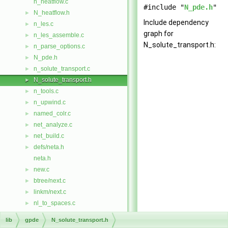
n_heatflow.c
#include "
N_pde.h
"
N_heatflow.h
►
Include dependency
n_les.c
►
graph for
n_les_assemble.c
►
N_solute_transport.h:
n_parse_options.c
►
N_pde.h
►
n_solute_transport.c
►
N_solute_transport.h
►
n_tools.c
►
n_upwind.c
►
named_colr.c
►
net_analyze.c
►
net_build.c
►
defs/neta.h
►
neta.h
new.c
►
btree/next.c
►
linkm/next.c
►
nl_to_spaces.c
►
nme_in_mps.c
►
lib
gpde
N_solute_transport.h
node.c
►