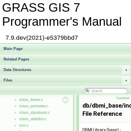
GRASS GIS 7
helpers.c
►
helpers.h
►
hevmax.c
►
Programmer's Manual
hist.c
►
histo_eq.c
►
histogram.c
►
7.9.dev(2021)-e5379bbd7
history.c
►
d/history.c
Main Page
►
hmgen.c
►
Related Pages
home.c
►
house.c
►
Data Structures
+
housev.c
►
Files
htmlmap.h
+
►
ialloc.c
►
iclass.c
►
Functions
iclass_bands.c
►
db/dbmi_base/in
iclass_perimeter.c
►
File Reference
iclass_signatures.c
►
iclass_statistics.c
►
icon.c
►
DBMI Library (base) -