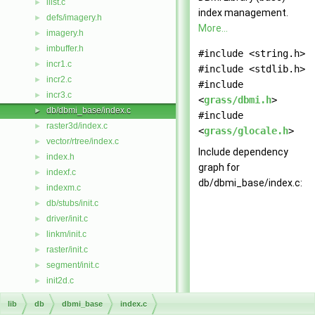
ilist.c
►
index management.
defs/imagery.h
►
More...
imagery.h
►
imbuffer.h
►
#include <string.h>
incr1.c
►
#include <stdlib.h>
incr2.c
►
#include
incr3.c
►
<
grass/dbmi.h
>
db/dbmi_base/index.c
►
#include
raster3d/index.c
►
<
grass/glocale.h
>
vector/rtree/index.c
►
Include dependency
index.h
►
graph for
indexf.c
►
db/dbmi_base/index.c:
indexm.c
►
db/stubs/init.c
►
driver/init.c
►
linkm/init.c
►
raster/init.c
►
segment/init.c
►
init2d.c
►
init_head.c
►
lib
db
dbmi_base
index.c
input2d.c
►