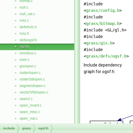
normp.c
►
#include
null.c
►
<
grass/config.h
>
null_val.c
►
#include
nviz.c
►
<
grass/bitmap.h
>
defs/nviz.h
►
#include <GL/gl.h>
nviz.h
►
#include
defs/ogsf.h
►
<
grass/gis.h
>
ogsf.h
►
#include
omnibus.c
►
<
grass/defs/ogsf.h
>
oom.c
►
Include dependency
gis/open.c
►
graph for ogsf.h:
raster/open.c
►
raster3d/open.c
►
segment/open.c
►
vector/Vlib/open.c
►
open2.c
►
open_insert.c
►
open_misc.c
►
open_nat.c
►
open_ogr.c
►
include
grass
ogsf.h
open_pg.c
►