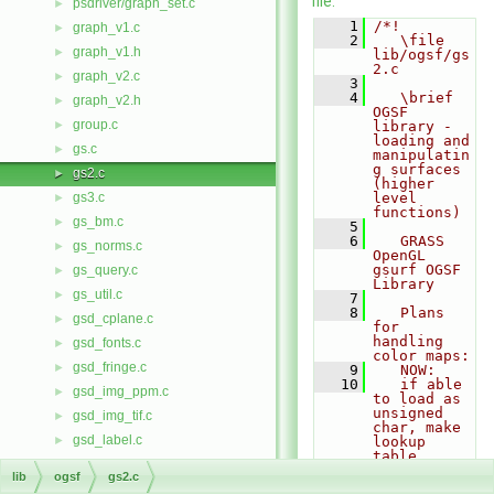
file.
psdriver/graph_set.c
►
    1
/*!
graph_v1.c
►
    2
   \file 
graph_v1.h
►
lib/ogsf/gs
2.c
graph_v2.c
►
    3
    4
   \brief 
graph_v2.h
►
OGSF 
group.c
►
library - 
loading and 
gs.c
►
manipulatin
g surfaces 
gs2.c
►
(higher 
gs3.c
level 
►
functions)
gs_bm.c
►
    5
    6
   GRASS 
gs_norms.c
►
OpenGL 
gsurf OGSF 
gs_query.c
►
Library 
gs_util.c
►
    7
    8
   Plans 
gsd_cplane.c
►
for 
handling 
gsd_fonts.c
►
color maps:
gsd_fringe.c
►
    9
   NOW:
   10
   if able 
gsd_img_ppm.c
►
to load as 
unsigned 
gsd_img_tif.c
►
char, make 
gsd_label.c
►
lookup 
table 
gsd_legend.c
►
containing 
lib
ogsf
gs2.c
palette
gsd_objs.c
►