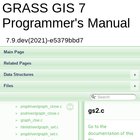
GRASS GIS 7
glocale.h
►
defs/gmath.h
►
gmath.h
►
Programmer's Manual
gp.c
►
gp2.c
►
gp3.c
►
7.9.dev(2021)-e5379bbd7
gpd.c
►
defs/gprojects.h
Main Page
►
gprojects.h
►
Related Pages
gradient.c
►
cairodriver/graph.c
►
Data Structures
+
driver/graph.c
►
Files
vector/dglib/graph.c
+
►
vector/Vlib/graph.c
►
graph.h
►
pngdriver/graph_close.c
►
gs2.c
psdriver/graph_close.c
►
graph_clse.c
►
Go to the
htmldriver/graph_set.c
►
documentation of this
pngdriver/graph_set.c
►