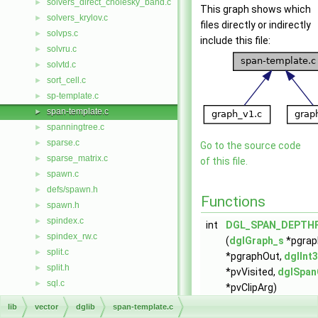
solvers_direct_cholesky_band.c
►
This graph shows which
solvers_krylov.c
►
files directly or indirectly
solvps.c
►
include this file:
solvru.c
►
solvtd.c
►
sort_cell.c
►
sp-template.c
►
span-template.c
►
spanningtree.c
►
sparse.c
►
Go to the source code
sparse_matrix.c
►
of this file.
spawn.c
►
defs/spawn.h
►
Functions
spawn.h
►
spindex.c
►
int
DGL_SPAN_DEPTH
spindex_rw.c
►
(
dglGraph_s
*pgrap
split.c
►
*pgraphOut,
dglInt
split.h
►
*pvVisited,
dglSpan
sql.c
►
*pvClipArg)
sqlCtype.c
►
int
DGL_SPAN_MINIM
lib
vector
dglib
span-template.c
defs/sqlp.h
►