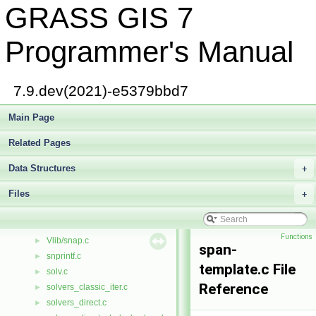
GRASS GIS 7
show_elem.c
►
shpopen.c
►
shutdown.c
►
Programmer's Manual
sig.c
►
sigfile.c
►
sighold.c
►
7.9.dev(2021)-e5379bbd7
sign.c
►
sigset.c
Main Page
►
sigsetfile.c
►
Related Pages
simple_features.c
►
sindex.c
►
Data Structures
+
sleep.c
►
Files
smain.c
+
►
smgen.c
►
vedit/snap.c
►
Functions
Vlib/snap.c
►
span-
snprintf.c
►
template.c File
solv.c
►
Reference
solvers_classic_iter.c
►
solvers_direct.c
►