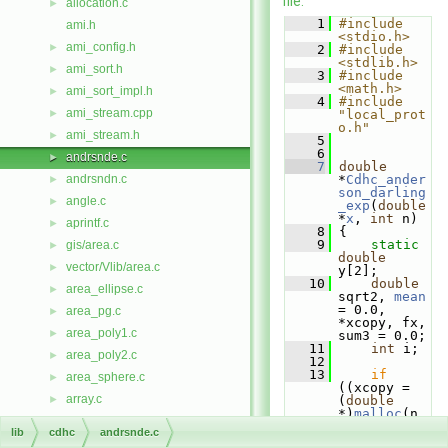
file.
allocation.c
►
    1
#include 
ami.h
<stdio.h>
ami_config.h
►
    2
#include 
<stdlib.h>
ami_sort.h
►
    3
#include 
<math.h>
ami_sort_impl.h
►
    4
#include 
ami_stream.cpp
►
"local_prot
o.h"
ami_stream.h
►
    5
    6
andrsnde.c
►
    7
double
andrsndn.c
*
Cdhc_ander
►
son_darling
angle.c
►
_exp
(
double
*
x
, 
int
 n)
aprintf.c
►
    8
 {
    9
static
gis/area.c
►
double
vector/Vlib/area.c
►
y[2];
   10
double
area_ellipse.c
►
sqrt2, 
mean
= 0.0, 
area_pg.c
►
*xcopy, fx, 
area_poly1.c
►
sum3 = 0.0;
   11
int
 i;
area_poly2.c
►
   12
   13
if
area_sphere.c
►
((xcopy = 
array.c
►
(
double
*)
malloc
(n 
arraystats.h
►
* 
lib
cdhc
andrsnde.c
sizeof
(
doub
defs/arraystats.h
►