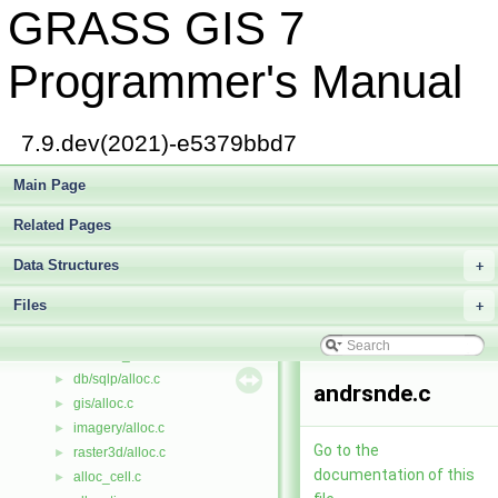
GRASS GIS 7
GRASS Segment Library
►
GRASS Directed Graph Library
►
GRASS Vector Library
►
Programmer's Manual
Todo List
Deprecated List
Bug List
7.9.dev(2021)-e5379bbd7
Data Structures
►
Files
Main Page
▼
File List
▼
Related Pages
add_col.c
►
add_elem.c
►
Data Structures
+
address.c
►
Files
adj_cellhd.c
+
►
align_window.c
►
db/dbmi_base/alloc.c
►
db/sqlp/alloc.c
►
andrsnde.c
gis/alloc.c
►
imagery/alloc.c
►
Go to the
raster3d/alloc.c
►
documentation of this
alloc_cell.c
►