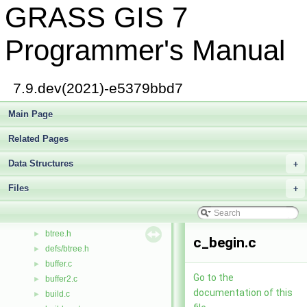
GRASS GIS 7
blas_level_3.c
►
cairodriver/box.c
►
driver/box.c
►
Programmer's Manual
htmldriver/box.c
►
pngdriver/box.c
►
psdriver/box.c
►
7.9.dev(2021)-e5379bbd7
vector/diglib/box.c
►
vector/Vlib/box.c
Main Page
►
break.c
►
Related Pages
break_lines.c
►
break_polygons.c
►
Data Structures
+
brent.c
►
Files
bres_line.c
+
►
bridge.c
►
bridges.c
►
btree.h
►
c_begin.c
defs/btree.h
►
buffer.c
►
Go to the
buffer2.c
►
documentation of this
build.c
►