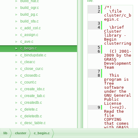
file.
build_nat.c
►
    1
/*!
build_ogr.c
►
    2
  \file 
build_pg.c
►
cluster/c_b
egin.c
build_sfa.c
►
    3
    4
  \brief 
c_add_col.c
►
Cluster 
c_assign.c
►
library - 
Begin 
c_ave.c
►
clusterring
    5
c_begin.c
►
    6
  (C) 2001-
c_bindupdate.c
2009 by the 
►
GRASS 
c_clear.c
►
Development 
Team
c_close_cur.c
►
    7
    8
  This 
c_closedb.c
►
program is 
c_count.c
►
free 
software 
c_create_idx.c
►
under the 
GNU General 
c_create_tab.c
►
Public 
c_createdb.c
►
License
    9
  (>=v2). 
c_delete.c
►
Read the 
file 
c_deletedb.c
►
COPYING 
c_desc_table.c
►
that comes 
with GRASS 
c_distinct.c
►
for 
lib
cluster
c_begin.c
details.
c_divr.c
►