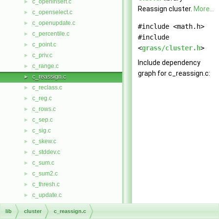
c_openinsert.c
►
Reassign cluster.
More...
c_openselect.c
►
c_openupdate.c
►
#include <math.h>
c_percentile.c
►
#include
c_point.c
►
<
grass/cluster.h
>
c_priv.c
►
Include dependency
c_range.c
►
graph for c_reassign.c:
c_reassign.c
►
c_reclass.c
►
c_reg.c
►
c_rows.c
►
c_sep.c
►
c_sig.c
►
c_skew.c
►
c_stddev.c
►
c_sum.c
►
c_sum2.c
►
c_thresh.c
►
c_update.c
►
c_var.c
►
lib
cluster
c_reassign.c
c_version.c
►