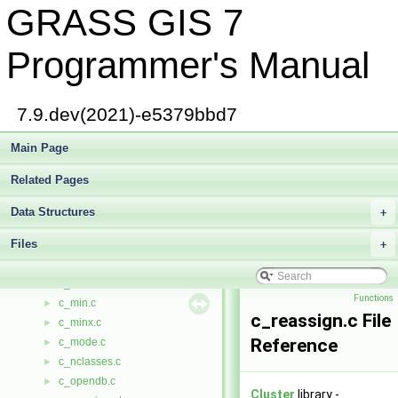
GRASS GIS 7
c_execute.c
►
c_fetch.c
►
c_finddb.c
►
Programmer's Manual
c_insert.c
►
c_intr.c
►
c_kurt.c
►
7.9.dev(2021)-e5379bbd7
c_list_drivers.c
►
c_list_idx.c
Main Page
►
c_list_tabs.c
►
Related Pages
c_listdb.c
►
c_max.c
►
Data Structures
+
c_maxx.c
►
Files
c_means.c
+
►
c_median.c
►
c_merge.c
►
Functions
c_min.c
►
c_reassign.c File
c_minx.c
►
Reference
c_mode.c
►
c_nclasses.c
►
c_opendb.c
►
Cluster
library -