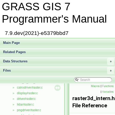
GRASS GIS 7
qrevec.c
►
qtree.c
►
qtree.h
►
Programmer's Manual
quant.c
►
quant_io.c
►
quant_rw.c
►
7.9.dev(2021)-e5379bbd7
queue.h
►
quicksort.h
Main Page
►
R.h
►
Related Pages
r_raster.c
►
radii.c
►
Data Structures
+
rand1.c
►
Files
range.c
+
►
d/range.c
►
rast_to_img_string.c
►
Macros
|
Functions
cairodriver/raster.c
►
|
Variables
display/raster.c
►
raster3d_intern.h
driver/raster.c
►
File Reference
lidar/raster.c
►
pngdriver/raster.c
►