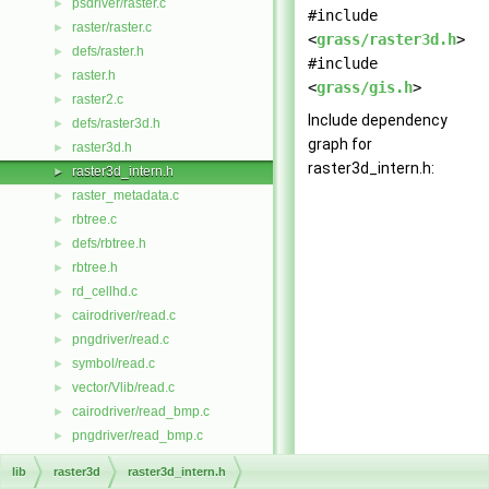
psdriver/raster.c
►
#include
raster/raster.c
►
<
grass/raster3d.h
>
defs/raster.h
►
#include
raster.h
►
<
grass/gis.h
>
raster2.c
►
Include dependency
defs/raster3d.h
►
graph for
raster3d.h
►
raster3d_intern.h:
raster3d_intern.h
►
raster_metadata.c
►
rbtree.c
►
defs/rbtree.h
►
rbtree.h
►
rd_cellhd.c
►
cairodriver/read.c
►
pngdriver/read.c
►
symbol/read.c
►
vector/Vlib/read.c
►
cairodriver/read_bmp.c
►
pngdriver/read_bmp.c
►
read_list.c
►
lib
raster3d
raster3d_intern.h
read_nat.c
►