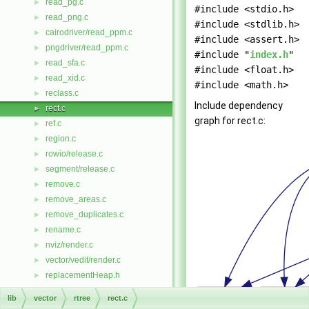
read_pg.c
►
#include <stdio.h>
read_png.c
►
#include <stdlib.h>
cairodriver/read_ppm.c
►
#include <assert.h>
pngdriver/read_ppm.c
►
#include "
index.h
"
read_sfa.c
►
#include <float.h>
read_xid.c
►
#include <math.h>
reclass.c
►
Include dependency
rect.c
►
graph for rect.c:
ref.c
►
region.c
►
rowio/release.c
►
segment/release.c
►
remove.c
►
remove_areas.c
►
remove_duplicates.c
►
rename.c
►
nviz/render.c
►
vector/vedit/render.c
►
replacementHeap.h
►
replacementHeapBlock.h
►
lib
vector
rtree
rect.c
resample.c
►