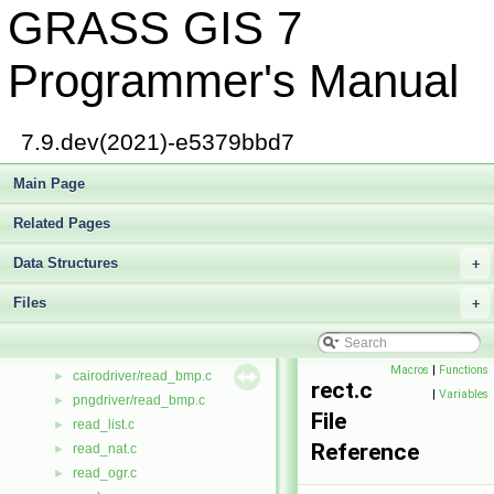
GRASS GIS 7
defs/raster.h
►
raster.h
►
raster2.c
►
Programmer's Manual
defs/raster3d.h
►
raster3d.h
►
raster3d_intern.h
►
7.9.dev(2021)-e5379bbd7
raster_metadata.c
►
rbtree.c
Main Page
►
defs/rbtree.h
►
Related Pages
rbtree.h
►
rd_cellhd.c
►
Data Structures
+
cairodriver/read.c
►
Files
pngdriver/read.c
+
►
symbol/read.c
►
vector/Vlib/read.c
►
Macros
|
Functions
cairodriver/read_bmp.c
►
rect.c
|
Variables
pngdriver/read_bmp.c
►
File
read_list.c
►
Reference
read_nat.c
►
read_ogr.c
►