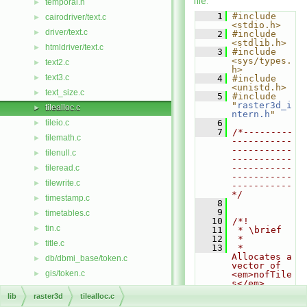
file.
temporal.h
►
    1
#include 
cairodriver/text.c
►
<stdio.h>
driver/text.c
►
    2
#include 
<stdlib.h>
htmldriver/text.c
►
    3
#include 
<sys/types.
text2.c
►
h>
text3.c
►
    4
#include 
<unistd.h>
text_size.c
►
    5
#include 
"
raster3d_i
tilealloc.c
►
ntern.h
"
tileio.c
    6
►
    7
/*---------
tilemath.c
►
-----------
-----------
tilenull.c
►
-----------
-----------
tileread.c
►
-----------
tilewrite.c
►
-----------
*/
timestamp.c
►
    8
    9
timetables.c
►
   10
/*!
tin.c
►
   11
 * \brief 
   12
 *
title.c
►
   13
 * 
Allocates a 
db/dbmi_base/token.c
►
vector of 
gis/token.c
►
<em>nofTile
s</em> 
tran_colr.c
►
tiles with 
lib
raster3d
tilealloc.c
the same 
trans.c
►