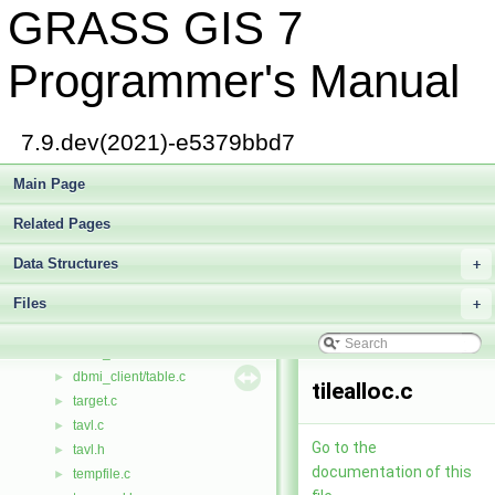
GRASS GIS 7
strip.c
►
stroke.c
►
struct_alloc.c
►
Programmer's Manual
struct_copy.c
►
sv2u1v.c
►
sv2uv.c
►
7.9.dev(2021)-e5379bbd7
sv2val.c
►
svdu1v.c
Main Page
►
svduv.c
►
Related Pages
svdval.c
►
symbol.c
►
Data Structures
+
defs/symbol.h
►
Files
symbol.h
+
►
symmetric_band_matrix.c
►
dbmi_base/table.c
►
dbmi_client/table.c
►
tilealloc.c
target.c
►
tavl.c
►
Go to the
tavl.h
►
documentation of this
tempfile.c
►