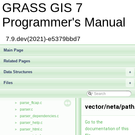
GRASS GIS 7
option.c
►
ortho.c
►
defs/ortholib.h
►
Programmer's Manual
ortholib.h
otrma.c
►
otrsm.c
►
7.9.dev(2021)-e5379bbd7
output2d.c
►
overlap.c
Main Page
►
overlay.c
►
Related Pages
overwrite.c
►
pagein.c
►
Data Structures
+
pageout.c
►
Files
pager.c
+
►
Paintlib.h
►
param.c
►
parse_ftcap.c
►
vector/neta/path
parser.c
►
parser_dependencies.c
►
Go to the
parser_help.c
►
documentation of this
parser_html.c
►