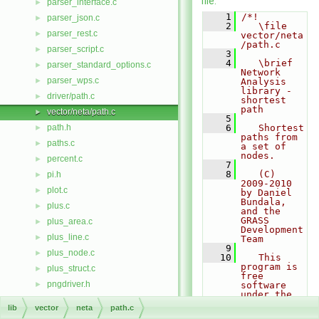
file.
parser_interface.c
►
    1
/*!
parser_json.c
►
    2
   \file 
parser_rest.c
►
vector/neta
/path.c
parser_script.c
►
    3
    4
   \brief 
parser_standard_options.c
►
Network 
parser_wps.c
►
Analysis 
library - 
driver/path.c
►
shortest 
path
vector/neta/path.c
►
    5
path.h
    6
   Shortest 
►
paths from 
paths.c
►
a set of 
nodes.
percent.c
►
    7
    8
   (C) 
pi.h
►
2009-2010 
plot.c
►
by Daniel 
Bundala, 
plus.c
►
and the 
GRASS 
plus_area.c
►
Development 
plus_line.c
►
Team
    9
plus_node.c
►
   10
   This 
program is 
plus_struct.c
►
free 
pngdriver.h
►
software 
under the 
point.c
►
GNU General 
lib
vector
neta
path.c
Public 
point2d.c
►