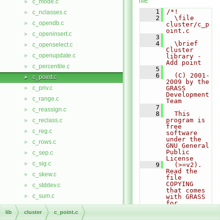
file.
c_mode.c
►
    1
/*!
c_nclasses.c
►
    2
  \file 
c_opendb.c
►
cluster/c_p
oint.c
c_openinsert.c
►
    3
    4
  \brief 
c_openselect.c
►
Cluster 
c_openupdate.c
►
library - 
Add point 
c_percentile.c
►
    5
    6
  (C) 2001-
c_point.c
►
2009 by the 
c_priv.c
GRASS 
►
Development 
c_range.c
►
Team
    7
c_reassign.c
►
    8
  This 
program is 
c_reclass.c
►
free 
c_reg.c
►
software 
under the 
c_rows.c
►
GNU General 
Public 
c_sep.c
►
License
c_sig.c
►
    9
  (>=v2). 
Read the 
c_skew.c
►
file 
COPYING 
c_stddev.c
►
that comes 
c_sum.c
►
with GRASS 
for 
c_sum2.c
►
details.
lib
cluster
c_point.c
   10
c_thresh.c
►