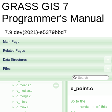
GRASS GIS 7
c_drop_tab.c
►
c_exec.c
►
c_execmem.c
►
Programmer's Manual
c_execute.c
►
c_fetch.c
►
c_finddb.c
►
7.9.dev(2021)-e5379bbd7
c_insert.c
►
c_intr.c
Main Page
►
c_kurt.c
►
Related Pages
c_list_drivers.c
►
c_list_idx.c
►
Data Structures
+
c_list_tabs.c
►
Files
c_listdb.c
+
►
c_max.c
►
c_maxx.c
►
c_means.c
►
c_point.c
c_median.c
►
c_merge.c
►
Go to the
c_min.c
►
documentation of this
c_minx.c
►