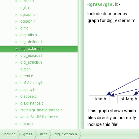
devlib.h
►
<
grass/gis.h
>
dgl.h
Include dependency
dgraph.c
►
graph for dig_externs.h:
dgraph.h
►
diff.c
►
dig_atts.h
►
dig_defines.h
►
dig_externs.h
►
dig_macros.h
►
dig_structs.h
►
digit.h
dirent.c
►
defs/display.h
►
display.h
►
dispose.c
►
gis/distance.c
►
rst/interp_float/distance.c
►
This graph shows which
vector/vedit/distance.c
►
files directly or indirectly
dmax.c
►
include this file:
dmaxe.c
►
include
grass
vect
dig_externs.h
do_copy.c
►