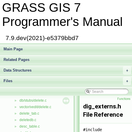
GRASS GIS 7
gis/datum.c
►
proj/datum.c
►
db.c
►
Programmer's Manual
dbcolumns.c
►
dbfopen.c
►
dbmi.h
►
7.9.dev(2021)-e5379bbd7
defs/dbmi.h
►
dbmscap.c
Main Page
►
dbstubs.h
►
Related Pages
dcmp.c
►
debug.c
►
Data Structures
+
db/dbmi_base/default_name.c
►
Files
temporal/lib/default_name.c
+
►
defaults.c
►
del2g.c
►
Functions
db/stubs/delete.c
►
dig_externs.h
vector/vedit/delete.c
►
File Reference
delete_tab.c
►
deletedb.c
►
desc_table.c
►
#include